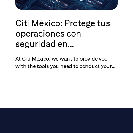
Citi México: Protege tus
operaciones con
seguridad en
transacciones digitales
At Citi Mexico, we want to provide you
with the tools you need to conduct your
transactions safely. In this article, we
share key practices to ensure protection
in the digital environment.