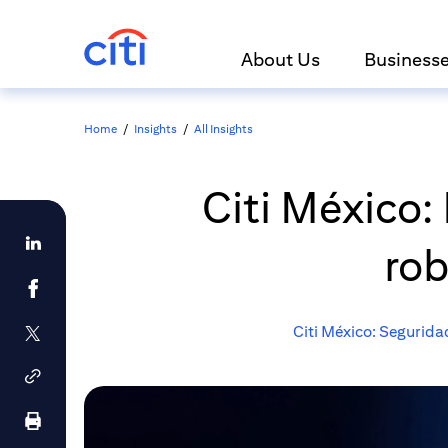
About Us
Business
Home
/
Insights
/
All Insights
Citi México:
rob
Citi México: Segurida