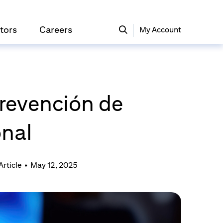
tors
Careers
My Account
prevención de
onal
Article
•
May 12, 2025