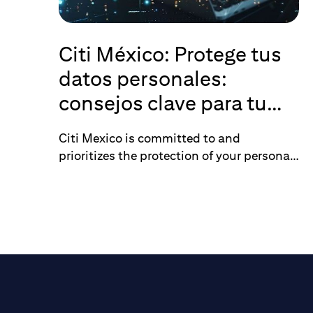
Citi México: Protege tus
datos personales:
consejos clave para tu
seguridad
Citi Mexico is committed to and
prioritizes the protection of your personal
information. Discover key
recommendations to protect your
sensitive information when interacting
with our services.