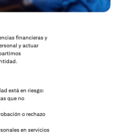
encias financieras y
ersonal y actuar
mpartimos
ntidad.
dad está en riesgo:
tas que no
robación o rechazo
sonales en servicios