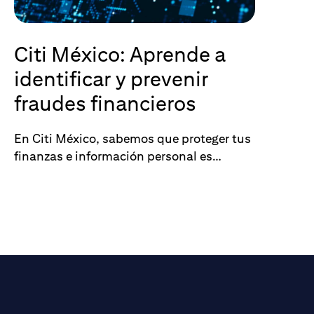
Citi México: Aprende a
identificar y prevenir
fraudes financieros
En Citi México, sabemos que proteger tus
finanzas e información personal es
fundamental. Por eso, queremos ayudarte
a identificar y prevenir intentos de fraude
financiero, compartiendo ejemplos
comunes, recomendaciones clave y
buenas prácticas para el uso seguro de
nuestras plataformas.