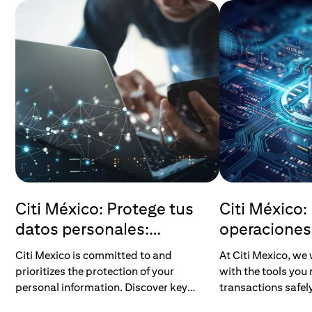
Citi México: Protege tus
Citi México:
datos personales:
operaciones
consejos clave para tu
en transacci
Citi Mexico is committed to and
At Citi Mexico, we
seguridad
prioritizes the protection of your
with the tools you
personal information. Discover key
transactions safely.
recommendations to protect your
share key practice