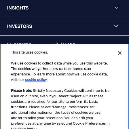
INSIGHTS
INVESTORS
CAREERS
ALUMNI
This site uses cookies.
FRAUD & SECURITY
CONTACT US
AWARENESS
We use cookies to collect data while you use this website.
The cookies we gather allow us to enhance user
REGULATORY
experience. To learn more about how we use cookie data,
DISCLOSURES
visit our
cookie policy
.
Please Note:
Strictly Necessary Cookies will continue to be
used on our site, even if you select "Reject All", as these
Terms
Privacy
Cookie Policy
Cookie Preferences
cookies are required for our site to perform its basic
functions. Please select "Manage Preferences" for
Notice at Collection
CA Privacy Hub
Accessibility
additional information on the types of cookies we use
and/or to tailor your selections. You can edit your
Suppliers
Ethics Hotline
preferences at any time by selecting Cookie Preferences in
the site’s footer.