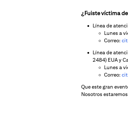
¿Fuiste víctima d
Línea de atenc
Lunes a vi
Correo:
ci
Línea de atenc
2484) EUA y C
Lunes a vi
Correo:
ci
Que este gran evento
Nosotros estaremos