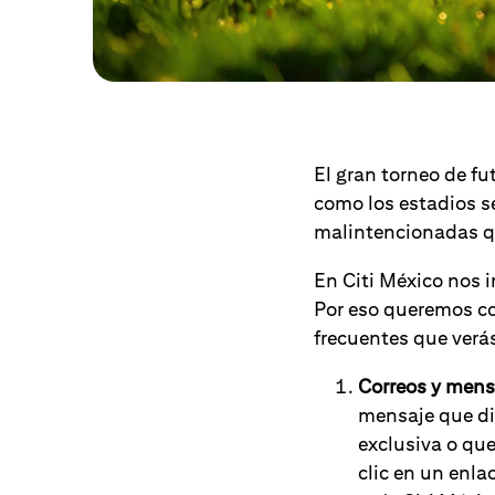
El gran torneo de f
como los estadios se
malintencionadas qu
En Citi México nos i
Por eso queremos co
frecuentes que verá
Correos y mensa
mensaje que dic
exclusiva o qu
clic en un enla