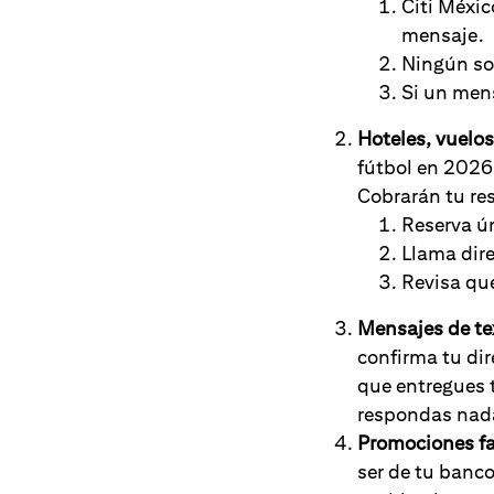
Citi Méxic
mensaje.
Ningún sor
Si un mens
Hoteles, vuelos
fútbol en 2026,
Cobrarán tu re
Reserva ún
Llama dire
Revisa que
Mensajes de te
confirma tu di
que entregues t
respondas nad
Promociones fa
ser de tu banco