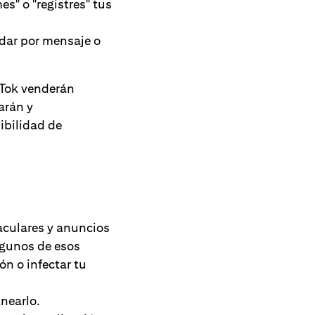
s" o "registres" tus
 dar por mensaje o
kTok venderán
arán y
ibilidad de
aculares y anuncios
lgunos de esos
ón o infectar tu
anearlo.