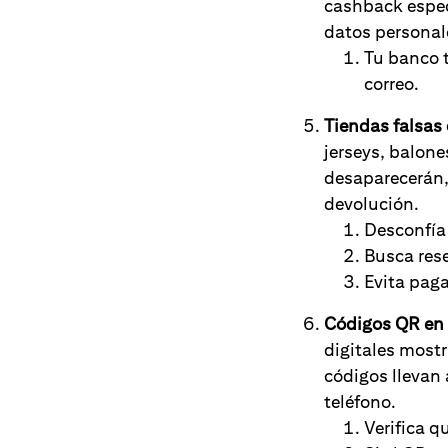
cashback especi
datos personale
Tu banco t
correo.
Tiendas falsas 
jerseys, balone
desaparecerán, 
devolución.
Desconfía 
Busca res
Evita paga
Códigos QR en p
digitales most
códigos llevan 
teléfono.
Verifica q