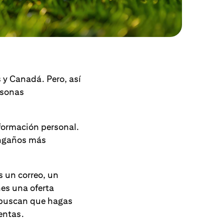
 y Canadá. Pero, así
rsonas
nformación personal.
engaños más
es un correo, un
nes una oferta
s buscan que hagas
entas.