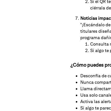
Si el QR t
ciérrala d
Noticias impac
"¡Escándalo de 
titulares diseñ
programa dañin
Consulta n
Si algo te
¿Cómo puedes pro
Desconfía de cu
Nunca comparta
Llama directam
Usa solo canale
Activa las aler
Si algo te pare