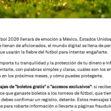
utbol 2026 llenará de emoción a México, Estados Unidos
 llenan de aficionados, el mundo digital se llena de pe
e usarán la fiebre del futbol para intentar engañarte.
mporta tu tranquilidad y la protección de tu dinero e i
ntarte, con palabras simples y claras, cuáles son los 
s en los próximos meses, y cómo puedes protegerte.
jes de "boletos gratis" o "accesos exclusivos"
: si recib
e que ganaste boletos a los torneos de fútbol, que tie
e debes confirmar un registro, detente. Estos mensaje
ce para robarte información o llevarte a páginas fraudul