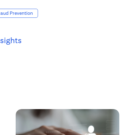
raud Prevention
nsights