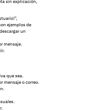
ta sin explicación,
stuario!",
 son ejemplos de
 descargar un
or mensaje.
ir.
iva que sea.
r mensaje o correo.
n.
usuales.
r.