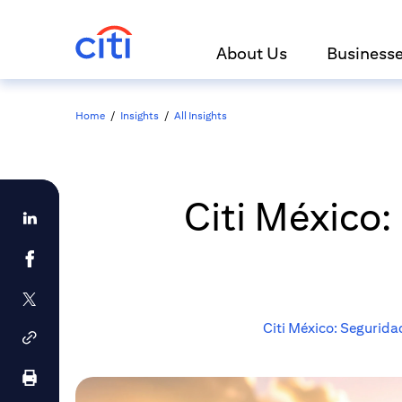
About Us
Business
Home
/
Insights
/
All Insights
Citi México:
Citi México: Segurida