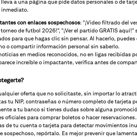
e lleva a una página que pide datos personales o de tarje
e inmediato.
tantes con enlaces sospechosos
: "¡Video filtrado del ve
torneo de futbol 2026!", "¡Ver el partido GRATIS aquí!"
ados para que hagas clic sin pensar. Al hacerlo, puedes
o o compartir información personal sin saberlo.
oticias en medios reconocidos, no en ligas recibidas p
 parece increíble o impactante, verifica antes de compart
tegerte?
alquier oferta que no solicitaste, sin importar lo atract
s tu NIP, contraseñas o número completo de tarjeta po
ente a tu banco si tienes dudas sobre alguna promoció
s oficiales para comprar boletos o hacer reservaciones.
tas de tu cuenta o tarjeta para detectar movimientos in
ce sospechoso, repórtalo. Es mejor prevenir que lamenta