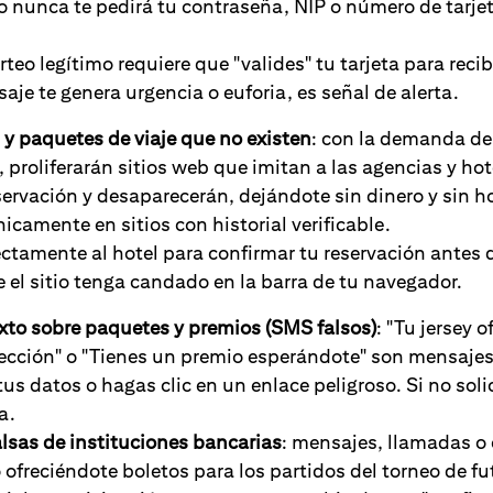
o nunca te pedirá tu contraseña, NIP o número de tarjet
teo legítimo requiere que "valides" tu tarjeta para recib
aje te genera urgencia o euforia, es señal de alerta.
 y paquetes de viaje que no existen
: con la demanda de
 proliferarán sitios web que imitan a las agencias y h
servación y desaparecerán, dejándote sin dinero y sin h
icamente en sitios con historial verificable.
ctamente al hotel para confirmar tu reservación antes 
 el sitio tenga candado en la barra de tu navegador.
xto sobre paquetes y premios (SMS falsos)
: "Tu jersey o
rección" o "Tienes un premio esperándote" son mensaje
us datos o hagas clic en un enlace peligroso. Si no soli
a.
lsas de instituciones bancarias
: mensajes, llamadas o
 ofreciéndote boletos para los partidos del torneo de f