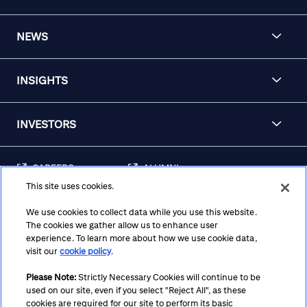
NEWS
INSIGHTS
INVESTORS
CAREERS
ALUMNI
This site uses cookies.
FRAUD & SECURITY
CONTACT US
AWARENESS
We use cookies to collect data while you use this website.
The cookies we gather allow us to enhance user
REGULATORY
experience. To learn more about how we use cookie data,
DISCLOSURES
visit our
cookie policy
.
Please Note:
Strictly Necessary Cookies will continue to be
used on our site, even if you select "Reject All", as these
Terms
Privacy
Cookie Policy
Cookie Preferences
cookies are required for our site to perform its basic