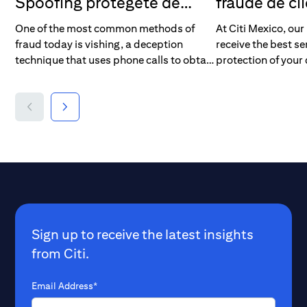
Spoofing protégete de
fraude de cl
llamadas fraudulentas
situación de
One of the most common methods of
At Citi Mexico, our 
fraud today is vishing, a deception
receive the best se
technique that uses phone calls to obtain
protection of your
confidential information. Learn more
some points to wa
about how it works and how to protect
risks to which you
yourself.
Sign up to receive the latest insights
from Citi.
Email Address*